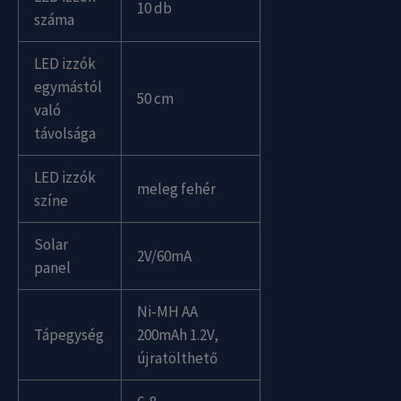
10 db
száma
LED izzók
egymástól
50 cm
való
távolsága
LED izzók
meleg fehér
színe
Solar
2V/60mA
panel
Ni-MH AA
Tápegység
200mAh 1.2V,
újratölthető