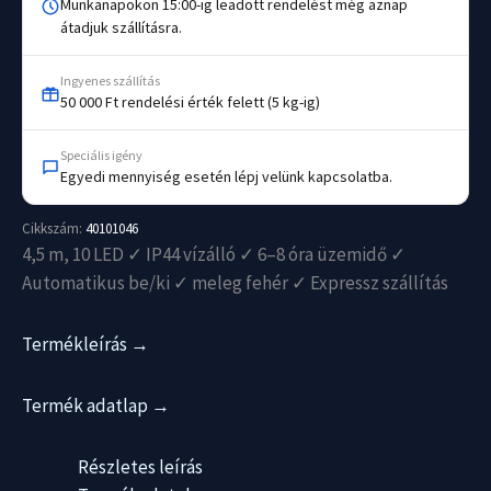
Munkanapokon 15:00-ig leadott rendelést még aznap
átadjuk szállításra.
Ingyenes szállítás
50 000 Ft rendelési érték felett (5 kg-ig)
Speciális igény
Egyedi mennyiség esetén lépj velünk kapcsolatba.
Cikkszám:
40101046
4,5 m, 10 LED ✓ IP44 vízálló ✓ 6–8 óra üzemidő ✓
Automatikus be/ki ✓ meleg fehér ✓ Expressz szállítás
Termékleírás →
Termék adatlap →
Részletes leírás