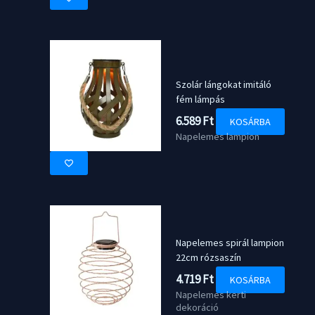
Szolár lángokat imitáló
fém lámpás
6.589
Ft
KOSÁRBA
Napelemes lampion
Napelemes spirál lampion
22cm rózsaszín
4.719
Ft
KOSÁRBA
Napelemes kerti
dekoráció