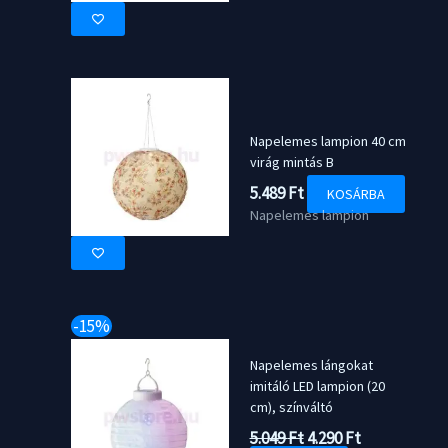
Napelemes lampion 40 cm
virág mintás B
5.489
Ft
KOSÁRBA
Napelemes lampion
-15%
Napelemes lángokat
imitáló LED lampion (20
cm), színváltó
Original
Current
5.049
Ft
4.290
Ft