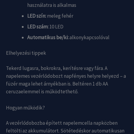
használatra is alkalmas
LED szín:
meleg fehér
LED szám:
10 LED
Automatikus be/ki:
alkonykapcsolóval
Elhelyezési tippek
Tekerd lugasra, bokrokra, kerítésre vagy fára. A
napelemes vezérlődobozt napfényes helyre helyezd – a
füzér maga lehet árnyékban is. Beltéren 1 db AA
ceruzaelemmel is működtethető.
Hogyan működik?
A vezérlődobozba épített napelemcella napközben
feltölti az akkumulátort. Sötétedéskor automatikusan