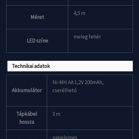
4,5 m
Méret
meleg fehér
LED színe
Technikai adatok
Ni-MH AA 1,2V 200mAh,
Akkumulátor
cserélhető
Tápkábel
3 m
hossza
napelemes