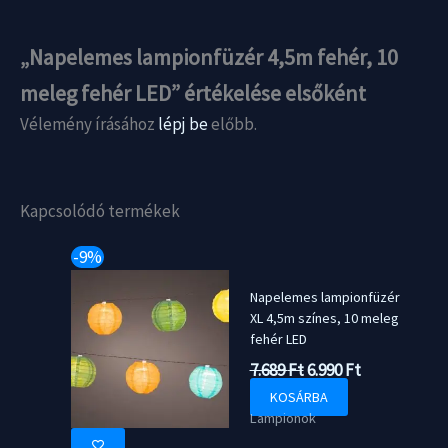
„Napelemes lampionfüzér 4,5m fehér, 10
meleg fehér LED” értékelése elsőként
Vélemény írásához
lépj be
előbb.
Kapcsolódó termékek
-9%
Napelemes lampionfüzér
XL 4,5m színes, 10 meleg
fehér LED
Original
Current
7.689
Ft
6.990
Ft
price
price
KOSÁRBA
was:
is:
Lampionok
7.689 Ft.
6.990 Ft.