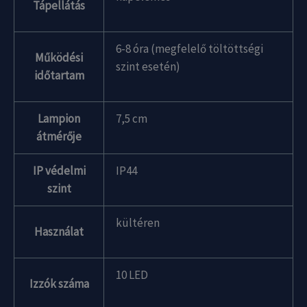
Tápellátás
6-8 óra (megfelelő töltöttségi
Működési
szint esetén)
időtartam
Lampion
7,5 cm
átmérője
IP védelmi
IP44
szint
kültéren
Használat
10 LED
Izzók száma