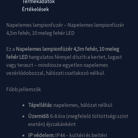
Termékadatok
Értékelések
Napelemes lampionfüzér – Napelemes lampionfüzér
4,5m fehér, 10 meleg fehér LED
Ez a
Napelemes lampionfüzér 4,5m fehér, 10 meleg
fehér LED
hangulatos fénnyel díszíti a kertet, lugast
vagy teraszt – mindössze egyetlen napelemes
vezérlődobozzal, hálózati csatlakozó nélkül.
Főbb jellemzők
Tápellátás:
napelemes, hálózat nélkül
Üzemidő:
6-8 óra (megfelelő töltöttségi szint
esetén) éjszakánként
IP védelem:
IP44 – kültéri és beltéri