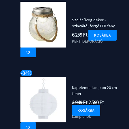
Szolár üveg dekor –
színváltó, forgó LED fény
6.259
Ft
KOSÁRBA
KERTI DEKORÁCIÓ
-34%
Napelemes lampion 20 cm
fehér
Original
Current
3.949
Ft
2.590
Ft
price
price
KOSÁRBA
was:
is:
Lampionok
3.949 Ft.
2.590 Ft.