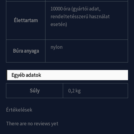
10000 óra (gyártói adat,
rendeltetésszerű használat
Élettartam
esetén)
nylon
Búra anyaga
Egyéb adatok
Súly
0,2 kg
Értékelések
There are no reviews yet