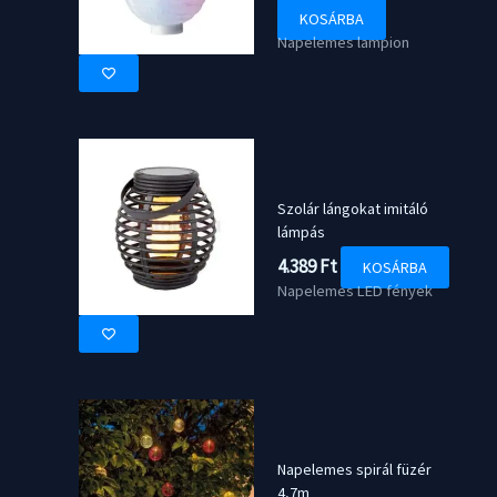
price
price
KOSÁRBA
was:
is:
Napelemes lampion
5.049 Ft.
4.290 Ft.
Szolár lángokat imitáló
lámpás
4.389
Ft
KOSÁRBA
Napelemes LED fények
Napelemes spirál füzér
4,7m