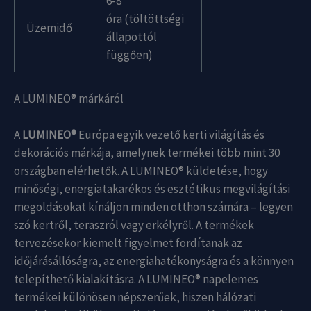
6-8
óra (töltöttségi
Üzemidő
állapottól
függően)
A LUMINEO® márkáról
A
LUMINEO®
Európa egyik vezető kerti világítás és
dekorációs márkája, amelynek termékei több mint 30
országban elérhetők. A LUMINEO® küldetése, hogy
minőségi, energiatakarékos és esztétikus megvilágítási
megoldásokat kínáljon minden otthon számára – legyen
szó kertről, teraszról vagy erkélyről. A termékek
tervezésekor kiemelt figyelmet fordítanak az
időjárásállóságra, az energiahatékonyságra és a könnyen
telepíthető kialakításra. A LUMINEO® napelemes
termékei különösen népszerűek, hiszen hálózati