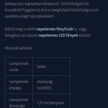
bekapcsol, hajnalban kikapcsol. Töltöttségtől és
évszaktól függően 6-8 óra (megfelelő töltöttségi szint
esetén) világít éjszakánként.
Nézd meg a többi
napelemes fényfüzér
is, vagy
böngéssz az összes
napelemes LED fények
között.
Műszaki adatok
Lampionok
fehér
színe
Lampionok
műanyag
anyaga
(vízálló)
Lampionok
7,5 cm/lampion
átmérője