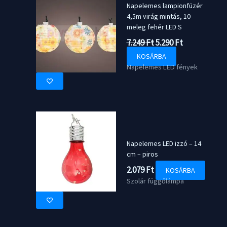
Napelemes lampionfüzér
4,5m virág mintás, 10
meleg fehér LED S
Original
Current
7.249
Ft
5.290
Ft
price
price
KOSÁRBA
was:
is:
Napelemes LED fények
7.249 Ft.
5.290 Ft.
Napelemes LED izzó – 14
cm – piros
2.079
Ft
KOSÁRBA
Szolár függőlámpa