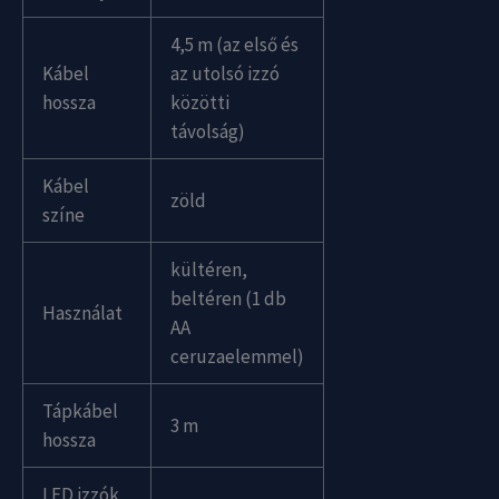
4,5 m (az első és
Kábel
az utolsó izzó
hossza
közötti
távolság)
Kábel
zöld
színe
kültéren,
beltéren (1 db
Használat
AA
ceruzaelemmel)
Tápkábel
3 m
hossza
LED izzók