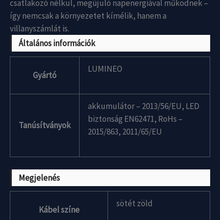
csatlakozó nélkül, megújuló napenergiával működnek –
így nemcsak a környezetet kímélik, hanem a
villanyszámlát is.
Általános információk
LUMINEO
Gyártó
akkumulátor – 2013/56/EU, LED
biztonság EN62471, RoHs –
Tanúsítványok
2015/863, 2011/65/EU
Megjelenés
sötét zöld
Kábel színe