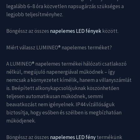
legalább 6–8 óra közvetlen napsugárzás szükséges a
legjobb teljesítményhez.
Böngéssz az összes
napelemes LED fények
között.
Miért válassz LUMINEO® napelemes terméket?
A LUMINEO® napelemes termékei hálózati csatlakozó
nélkül, megújuló napenergiával működnek – így
nemcsak a környezetet kímélik, hanem a villanyszámlát
is. Beépített alkonykapcsolójuknak köszönhetően
teljesen automatikusan működnek, semmi
beavatkozást nem igényelnek. IP44 vízállóságuk
biztosítja, hogy esőben és szélben is megbízhatóan
működjenek.
Böngéssz az összes
napelemes LED fény
termékünk