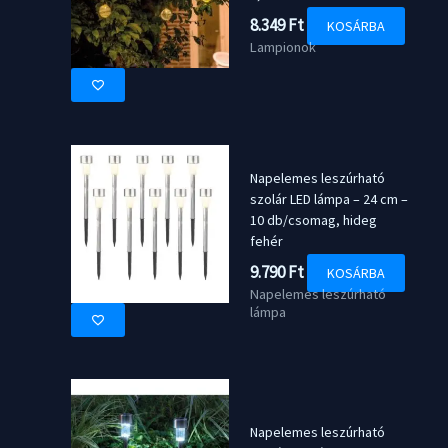
8.349
Ft
KOSÁRBA
Lampionok
Napelemes leszúrható
szolár LED lámpa – 24 cm –
10 db/csomag, hideg
fehér
9.790
Ft
KOSÁRBA
Napelemes leszúrható
lámpa
Napelemes leszúrható