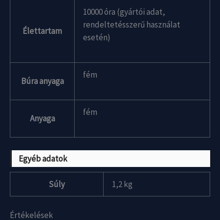
10000 óra (gyártói adat,
rendeltetésszerű használat
Élettartam
esetén)
fém
Búra anyaga
fém
Anyaga
Egyéb adatok
Súly
1,2 kg
Értékelések