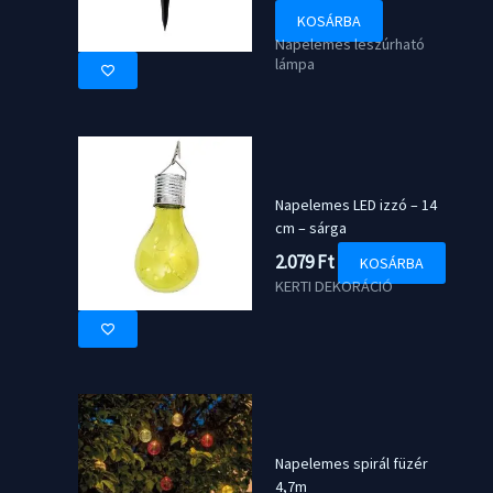
KOSÁRBA
Napelemes leszúrható
lámpa
Napelemes LED izzó – 14
cm – sárga
2.079
Ft
KOSÁRBA
KERTI DEKORÁCIÓ
Napelemes spirál füzér
4,7m