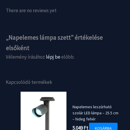
There are no reviews yet
„Napelemes lámpa szett” értékelése
elsőként
Vélemény írásához
lépj be
előbb.
Kapcsolódó termékek
Napelemes leszúrható
szolár LED lámpa – 25.5 cm
– hideg fehér
5.049
Ft
KOSÁRBA