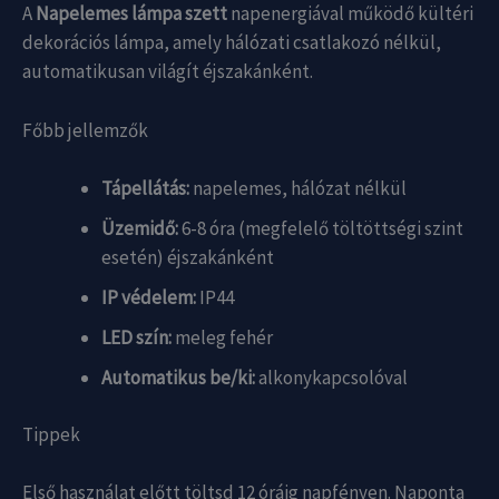
A
Napelemes lámpa szett
napenergiával működő kültéri
dekorációs lámpa, amely hálózati csatlakozó nélkül,
automatikusan világít éjszakánként.
Főbb jellemzők
Tápellátás:
napelemes, hálózat nélkül
Üzemidő:
6-8 óra (megfelelő töltöttségi szint
esetén) éjszakánként
IP védelem:
IP44
LED szín:
meleg fehér
Automatikus be/ki:
alkonykapcsolóval
Tippek
Első használat előtt töltsd 12 óráig napfényen. Naponta