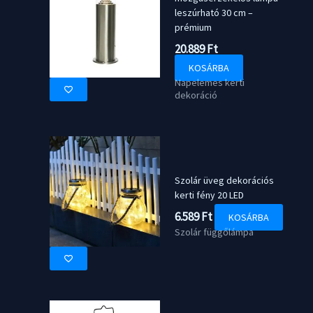
leszúrható 30 cm –
prémium
20.889
Ft
KOSÁRBA
Napelemes kerti
dekoráció
Szolár üveg dekorációs
kerti fény 20 LED
6.589
Ft
KOSÁRBA
Szolár függőlámpa