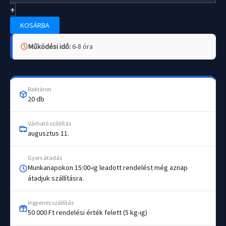
mennyiség
+
KOSÁRBA
Működési idő:
6-8 óra
Raktáron
20 db
Várható szállítás
augusztus 11.
Gyors átadás
Munkanapokon 15:00-ig leadott rendelést még aznap
átadjuk szállításra.
Ingyenes szállítás
50 000 Ft rendelési érték felett (5 kg-ig)