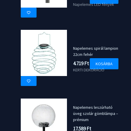
Napelemes LED fények
Napelemes spirál lampion
22cm fehér
4.719
Ft
KOSÁRBA
KERTI DEKORÁCIÓ
Napelemes leszúrható
üveg szolár gömblámpa –
prémium
17.589
Ft