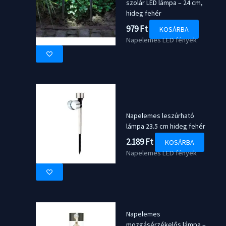
szolár LED lámpa – 24 cm,
hideg fehér
979
Ft
KOSÁRBA
Napelemes LED fények
Napelemes leszúrható
lámpa 23.5 cm hideg fehér
2.189
Ft
KOSÁRBA
Napelemes LED fények
Napelemes
mozgásérzékelős lámpa –