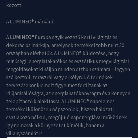
között!
A LUMINEO® márkáról
A
LUMINEO®
Európa egyik vezető kerti világítás és
dekorációs márkája, amelynek termékei több mint 30
országban elérhetők. A LUMINEO® küldetése, hogy
minőségi, energiatakarékos és esztétikus megvilágítási
megoldásokat kínáljon minden otthon számára – legyen
szó kertről, teraszról vagy erkélyről. A termékek
tervezésekor kiemelt figyelmet fordítanak az
időjárásállóságra, az energiahatékonyságra és a könnyen
telepíthető kialakításra. A LUMINEO® napelemes
termékei különösen népszerűek, hiszen hálózati
csatlakozó nélkül, megújuló napenergiával működnek –
így nemcsak a környezetet kímélik, hanem a
villanyszámlát is.