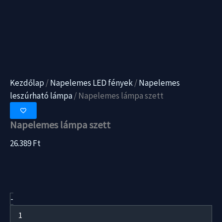
Kezdőlap
/
Napelemes LED fények
/
Napelemes
leszúrható lámpa
/ Napelemes lámpa szett
Napelemes lámpa szett
26.389
Ft
Napelemes
-
lámpa
szett