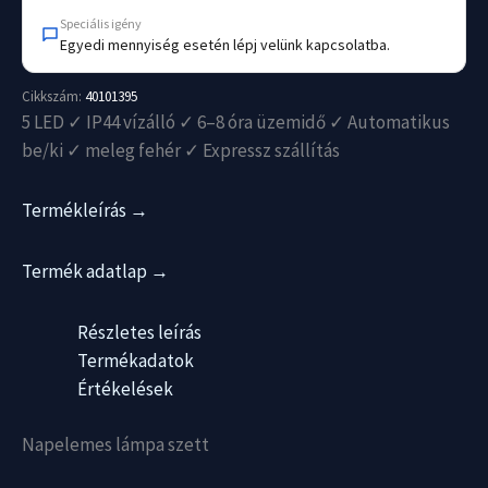
Speciális igény
Egyedi mennyiség esetén lépj velünk kapcsolatba.
Cikkszám:
40101395
5 LED ✓ IP44 vízálló ✓ 6–8 óra üzemidő ✓ Automatikus
be/ki ✓ meleg fehér ✓ Expressz szállítás
Termékleírás →
Termék adatlap →
Részletes leírás
Termékadatok
Értékelések
Napelemes lámpa szett