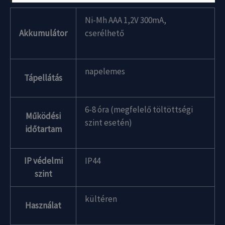
Ni-Mh AAA 1,2V 300mA,
Akkumulátor
cserélhető
napelemes
Tápellátás
6-8 óra (megfelelő töltöttségi
Működési
szint esetén)
időtartam
IP védelmi
IP44
szint
kültéren
Használat