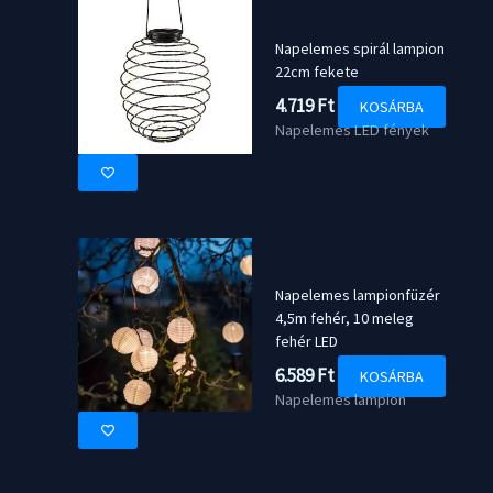
Napelemes spirál lampion
22cm fekete
4.719
Ft
KOSÁRBA
Napelemes LED fények
Napelemes lampionfüzér
4,5m fehér, 10 meleg
fehér LED
6.589
Ft
KOSÁRBA
Napelemes lampion