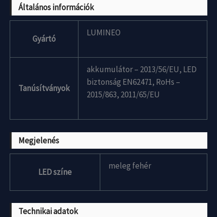
Általános információk
LUMINEO
Gyártó
akkumulátor – 2013/56/EU, LED
biztonság EN62471, RoHs –
Tanúsítványok
2015/863, 2011/65/EU
Megjelenés
meleg fehér
LED színe
Technikai adatok