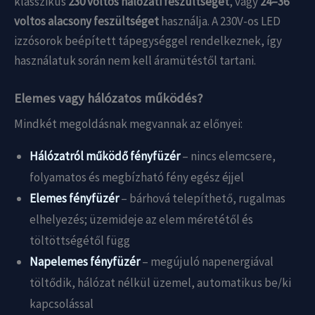
klasszikus
230 voltos hálózati feszültséget
, vagy
24–36
voltos alacsony feszültséget
használja. A 230V-os LED
izzósorok beépített tápegységgel rendelkeznek, így
használatuk során nem kell áramütéstől tartani.
Elemes vagy hálózatos működés?
Mindkét megoldásnak megvannak az előnyei:
Hálózatról működő fényfüzér
– nincs elemcsere,
folyamatos és megbízható fény egész éjjel
Elemes fényfüzér
– bárhová telepíthető, rugalmas
elhelyezés; üzemideje az elem méretétől és
töltöttségétől függ
Napelemes fényfüzér
– megújuló napenergiával
töltődik, hálózat nélkül üzemel, automatikus be/ki
kapcsolással