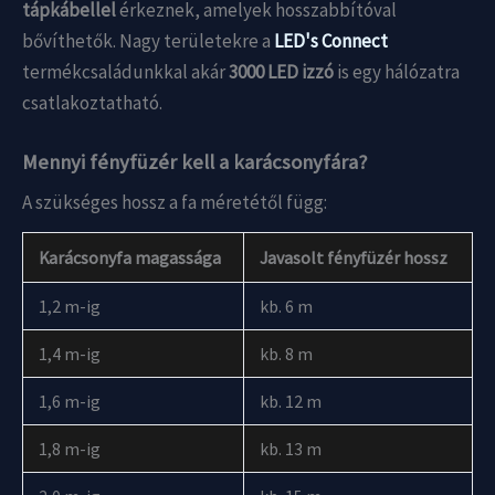
tápkábellel
érkeznek, amelyek hosszabbítóval
bővíthetők. Nagy területekre a
LED's Connect
termékcsaládunkkal akár
3000 LED izzó
is egy hálózatra
csatlakoztatható.
Mennyi fényfüzér kell a karácsonyfára?
A szükséges hossz a fa méretétől függ:
Karácsonyfa magassága
Javasolt fényfüzér hossz
1,2 m-ig
kb. 6 m
1,4 m-ig
kb. 8 m
1,6 m-ig
kb. 12 m
1,8 m-ig
kb. 13 m