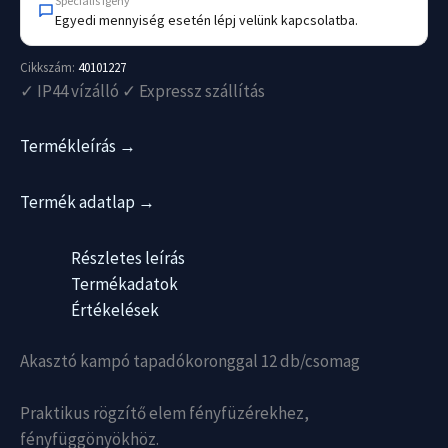
Speciális igény
Egyedi mennyiség esetén lépj velünk kapcsolatba.
Cikkszám:
40101227
✓ IP44 vízálló ✓ Expressz szállítás
Termékleírás →
Termék adatlap →
Részletes leírás
Termékadatok
Értékelések
Akasztó kampó tapadókoronggal 12 db/csomag
Praktikus rögzítő elem fényfüzérekhez,
fényfüggönyökhöz.