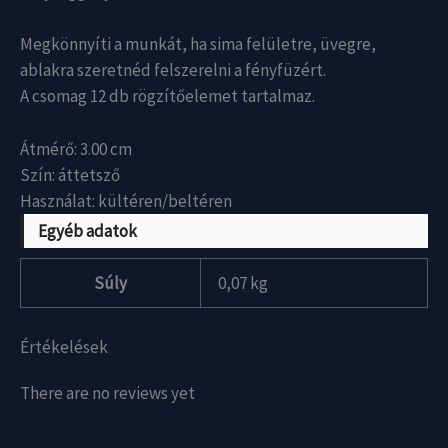
Megkönnyíti a munkát, ha sima felületre, üvegre,
ablakra szeretnéd felszerelni a fényfüzért.
A csomag 12 db rögzítőelemet tartalmaz.
Átmérő: 3.00 cm
Szín: áttetsző
Használat: kültéren/beltéren
Egyéb adatok
Súly
0,07 kg
Értékelések
There are no reviews yet