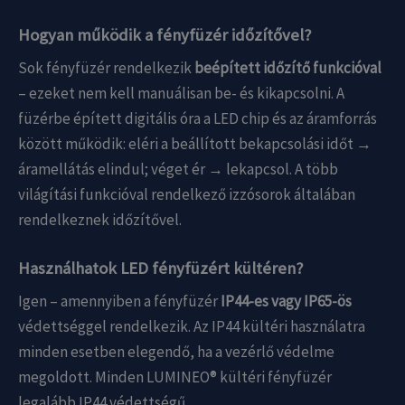
Hogyan működik a fényfüzér időzítővel?
Sok fényfüzér rendelkezik
beépített időzítő funkcióval
– ezeket nem kell manuálisan be- és kikapcsolni. A
füzérbe épített digitális óra a LED chip és az áramforrás
között működik: eléri a beállított bekapcsolási időt →
áramellátás elindul; véget ér → lekapcsol. A több
világítási funkcióval rendelkező izzósorok általában
rendelkeznek időzítővel.
Használhatok LED fényfüzért kültéren?
Igen – amennyiben a fényfüzér
IP44-es vagy IP65-ös
védettséggel rendelkezik. Az IP44 kültéri használatra
minden esetben elegendő, ha a vezérlő védelme
megoldott. Minden LUMINEO® kültéri fényfüzér
legalább IP44 védettségű.