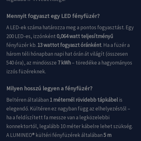
Mennyit fogyaszt egy LED fényfüzér?
A LED-ek száma határozza meg a pontos fogyasztást. Egy
200 LED-es, izzónként
0,064 watt teljesítményű
fényfüzér kb.
13 wattot fogyaszt óránként
. Ha a füzér a
három téli hónapban napi hat órán át világít (összesen
540 óra), az mindössze
7 kWh
– töredéke a hagyományos
izzós füzéreknek.
Milyen hosszú legyen a fényfüzér?
Beltéren általában
1 méternél rövidebb tápkábel
is
elegendő. Kültéren ez nagyban függ az elhelyezéstől –
ha a feldíszített fa messze van a legközelebbi
konnektortól, legalább 10 méter kábelre lehet szükség.
A LUMINEO® kültéri fényfüzérek általában
5 m