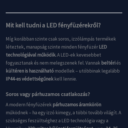
Mit kell tudni a LED fényfüzérekről?
Míg korábban szinte csak soros, izzólámpás termékek
léteztek, manapság szinte minden fényfüzér
LED
technológiával működik.
A LED-ek kevesebbet
fogyasztanak és nem melegszenek fel. Vannak
beltéri
és
kültéren is használható
modellek – utóbbinak legalább
IP44-es védettségűnek
kell lennie.
Soros vagy párhuzamos csatlakozás?
A modern fényfüzérek
párhuzamos áramkörön
működnek – ha egy izzó kimegy, a többi tovább világít. A
szükséges feszültséghez a LED technológia vagy a