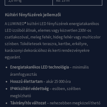
2,0 m-ig
kb. 15 m
Kültéri fényfüzérek jellemzői
A LUMINEO® kültéri LED fényfüzérek energiatakarékos
LED izzóból állnak, elemes vagy közvetlen 230V-os
csatlakozóval, meleg fehér, hideg fehér vagy multicolor
színben. Tökéletesek teraszra, kertbe, erkélyre,
karácsonyi dekorációhoz és kerti rendezvényekre
egyaránt.
Energiatakarékos LED technológia
– minimális
áramfogyasztás
Hosszú élettartam
– akár 25 000 óra
IP44 kültéri védettség
– esőben, szélben
megbízható
Távirányítós változat
– nehezebben megközelíthető