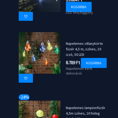
KOSÁRBA
LED fényfüggöny
Napelemes villanykörte
füzér 4,5 m, színes, 10
izzó, 50 LED
8.789
Ft
KOSÁRBA
Napelemes kerti
dekoráció
-24%
Napelemes lampionfüzér
4,5m színes, 10 hideg