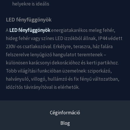
helyekre is ideális
LED fényfüggönyök
A
LED fényfüggönyök
energiatakarékos meleg fehér,
hideg fehér vagy színes LED izzókból állnak, IP44 védett
230V-os csatlakozóval. Erkélyre, teraszra, ház falára
felszerelve lenyűgöző hangulatot teremtenek –
különösen karácsonyi dekorációhoz és kerti partikhoz.
Több világítási funkcióban üzemelnek: sziporkázó,
halványuló, villogó, hullámzó és fix fényű változatban,
időzítős távirányítóval is elérhetők.
Céginformáció
Blog