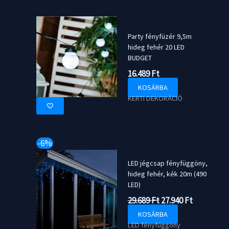
Party fényfüzér 9,5m
hideg fehér 20 LED
BUDGET
16.489
Ft
KOSÁRBA
KERTI DEKORÁCIÓ
-6%
LED jégcsap fényfüggöny,
hideg fehér, kék 20m (490
LED)
Original
Current
29.689
Ft
27.940
Ft
price
price
KOSÁRBA
was:
is:
LED fényfüggöny