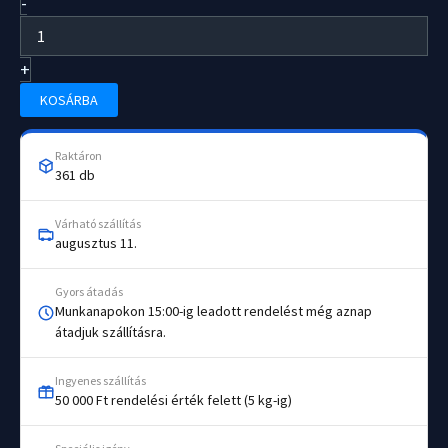
-
kampó
tapadókoronggal
12
+
db/csomag
B
KOSÁRBA
mennyiség
Raktáron
361 db
Várható szállítás
augusztus 11.
Gyors átadás
Munkanapokon 15:00-ig leadott rendelést még aznap
átadjuk szállításra.
Ingyenes szállítás
50 000 Ft rendelési érték felett (5 kg-ig)