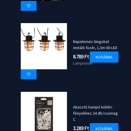
29.689 Ft.
27.940 Ft.
Napelemes lángokat
imitáló füzér, 1,5m 60 LED
8.789
Ft
KOSÁRBA
Lampionok
Akasztó kampó kültéri
fényekhez 24 db/csomag
C
3.289
Ft
KOSÁRBA