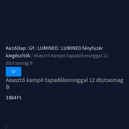
Kezdőlap
/
GY
/
LUMINEO
/
LUMINEO fényfüzér
kiegészítők
/ Akasztó kampó tapadókoronggal 12
db/csomag B
Akasztó kampó tapadókoronggal 12 db/csomag
B
3.864
Ft
Akasztó