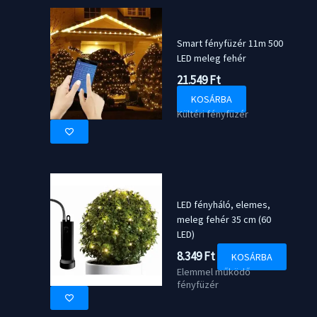
Smart fényfüzér 11m 500
LED meleg fehér
21.549
Ft
KOSÁRBA
Kültéri fényfüzér
LED fényháló, elemes,
meleg fehér 35 cm (60
LED)
8.349
Ft
KOSÁRBA
Elemmel működő
fényfüzér