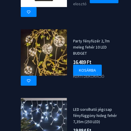
elosztó
Party fényfüzér 2,7m
meleg fehér 10 LED
BUDGET
16.489
Ft
KOSÁRBA
KERTI DEKORÁCIÓ
LED sorolható jégcsap
fényfüggöny hideg fehér
7,35m (250 LED)
19.884
Ft