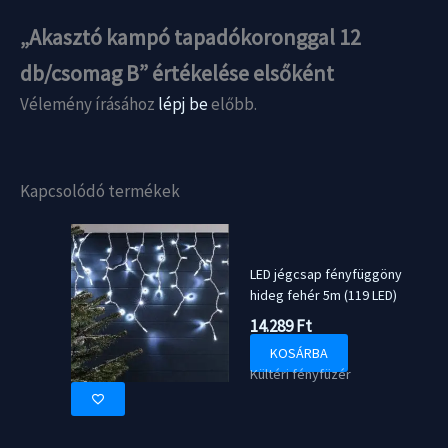
„Akasztó kampó tapadókoronggal 12
db/csomag B” értékelése elsőként
Vélemény írásához
lépj be
előbb.
Kapcsolódó termékek
LED jégcsap fényfüggöny
hideg fehér 5m (119 LED)
14.289
Ft
KOSÁRBA
Kültéri fényfüzér