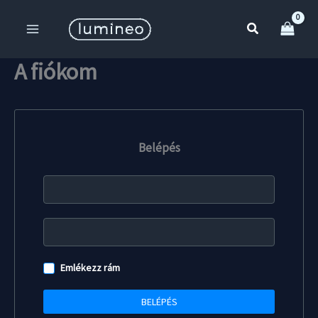
Skip
to
Search
content
A fiókom
Belépés
Emlékezz rám
BELÉPÉS